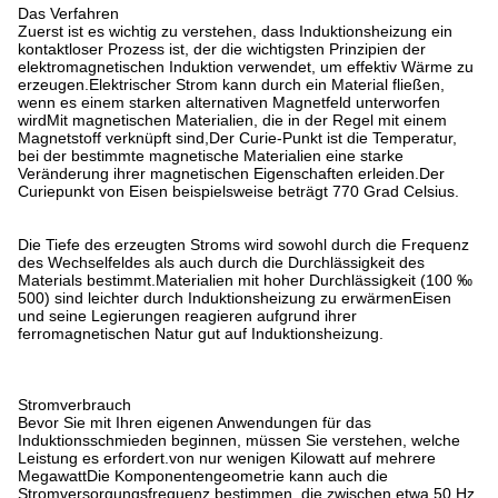
Das Verfahren
Zuerst ist es wichtig zu verstehen, dass Induktionsheizung ein
kontaktloser Prozess ist, der die wichtigsten Prinzipien der
elektromagnetischen Induktion verwendet, um effektiv Wärme zu
erzeugen.Elektrischer Strom kann durch ein Material fließen,
wenn es einem starken alternativen Magnetfeld unterworfen
wirdMit magnetischen Materialien, die in der Regel mit einem
Magnetstoff verknüpft sind,Der Curie-Punkt ist die Temperatur,
bei der bestimmte magnetische Materialien eine starke
Veränderung ihrer magnetischen Eigenschaften erleiden.Der
Curiepunkt von Eisen beispielsweise beträgt 770 Grad Celsius.
Die Tiefe des erzeugten Stroms wird sowohl durch die Frequenz
des Wechselfeldes als auch durch die Durchlässigkeit des
Materials bestimmt.Materialien mit hoher Durchlässigkeit (100 ‰
500) sind leichter durch Induktionsheizung zu erwärmenEisen
und seine Legierungen reagieren aufgrund ihrer
ferromagnetischen Natur gut auf Induktionsheizung.
Stromverbrauch
Bevor Sie mit Ihren eigenen Anwendungen für das
Induktionsschmieden beginnen, müssen Sie verstehen, welche
Leistung es erfordert.von nur wenigen Kilowatt auf mehrere
MegawattDie Komponentengeometrie kann auch die
Stromversorgungsfrequenz bestimmen, die zwischen etwa 50 Hz