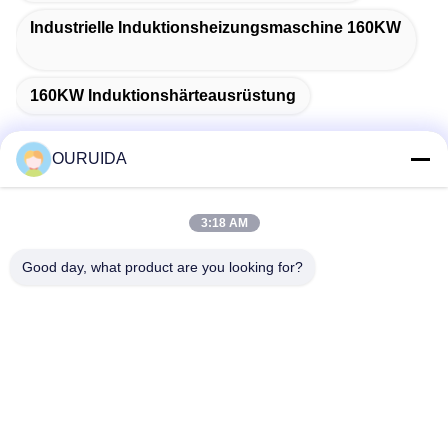
Industrielle Induktionsheizungsmaschine 160KW
160KW Induktionshärteausrüstung
OURUIDA
Schneller Kontakt
3:18 AM
Anschrift
Good day, what product are you looking for?
528225, No 7, B Area Shishan Town (Industrial Park),
Nanhai District, Foshan City, Guangdong Province, China.
Telefone
86-757-85518440-+86-13549425605
E-Mail