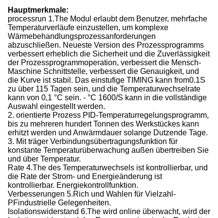
Hauptmerkmale:
processrun 1.The Modul erlaubt dem Benutzer, mehrfache
Temperaturverläufe einzustellen, um komplexe
Wärmebehandlungsprozessanforderungen
abzuschließen. Neueste Version des Prozessprogramms
verbessert erheblich die Sicherheit und die Zuverlässigkeit
der Prozessprogrammoperation, verbessert die Mensch-
Maschine Schnittstelle, verbessert die Genauigkeit, und
die Kurve ist stabil. Das einstufige TIMING kann from0.1S
zu über 115 Tagen sein, und die Temperaturwechselrate
kann von 0,1 °C sein. - °C 1600/S kann in die vollständige
Auswahl eingestellt werden.
2. orientierte Prozess PID-Temperaturregelungsprogramm,
bis zu mehreren hundert Tonnen des Werkstückes kann
erhitzt werden und Anwärmdauer solange Dutzende Tage.
3. Mit träger Verbindungsübertragungsfunktion für
konstante Temperaturüberwachung außen übertreiben Sie
und über Temperatur.
Rate 4.The des Temperaturwechsels ist kontrollierbar, und
die Rate der Strom- und Energieänderung ist
kontrollierbar. Energiekontrollfunktion.
Verbesserungen 5.Rich und Wahlen für Vielzahl-
PFindustrielle Gelegenheiten.
Isolationswiderstand 6.The wird online überwacht, wird der