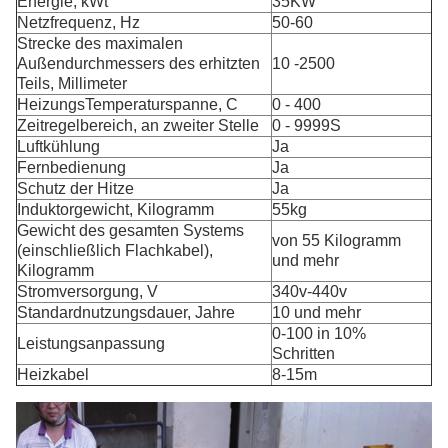
Energie, kWt
35KW
Netzfrequenz, Hz
50-60
Strecke des maximalen
Außendurchmessers des erhitzten
10 -2500
Teils, Millimeter
HeizungsTemperaturspanne, С
0 - 400
Zeitregelbereich, an zweiter Stelle
0 - 9999S
Luftkühlung
Ja
Fernbedienung
Ja
Schutz der Hitze
Ja
Induktorgewicht, Kilogramm
55kg
Gewicht des gesamten Systems
von 55 Kilogramm
(einschließlich Flachkabel),
und mehr
Kilogramm
Stromversorgung, V
340v-440v
Standardnutzungsdauer, Jahre
10 und mehr
0-100 in 10%
Leistungsanpassung
Schritten
Heizkabel
8-15m