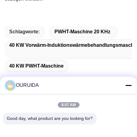
Schlagworte:
PWHT-Maschine 20 KHz
40 KW Vorwärm-Induktionswärmebehandlungsmaschi
40 KW PWHT-Maschine
OURUIDA
Schneller Kontakt
8:57 AM
Good day, what product are you looking for?
Anschrift
528225, No 7, B Area Shishan Town (Industrial Park),
Nanhai District, Foshan City, Guangdong Province, China.