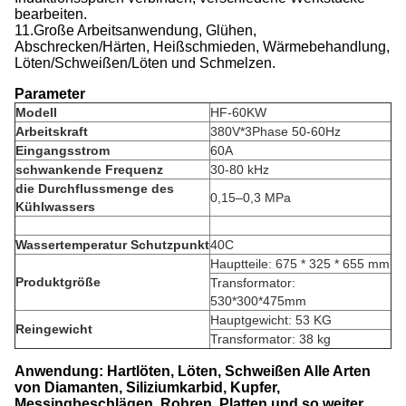
bearbeiten.
11.Große Arbeitsanwendung, Glühen,
Abschrecken/Härten, Heißschmieden, Wärmebehandlung,
Löten/Schweißen/Löten und Schmelzen.
Parameter
Modell
HF-60KW
Arbeitskraft
380V*3Phase 50-60Hz
Eingangsstrom
60A
schwankende Frequenz
30-80 kHz
die Durchflussmenge des
0,15–0,3 MPa
Kühlwassers
Wassertemperatur Schutzpunkt
40C
Hauptteile: 675 * 325 * 655 mm
Produktgröße
Transformator:
530*300*475mm
Hauptgewicht: 53 KG
Reingewicht
Transformator: 38 kg
Anwendung: Hartlöten, Löten, Schweißen Alle Arten
von Diamanten, Siliziumkarbid, Kupfer,
Messingbeschlägen, Rohren, Platten und so weiter.