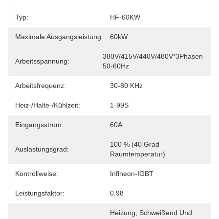
Typ:
HF-60KW
Maximale Ausgangsleistung:
60kW
380V/415V/440V/480V*3Phasen 
Arbeitsspannung:
50-60Hz
Arbeitsfrequenz:
30-80 KHz
Heiz-/Halte-/Kühlzeit:
1-99S
Eingangsstrom:
60A
100 % (40 Grad 
Auslastungsgrad:
Raumtemperatur)
Kontrollweise:
Infineon-IGBT
Leistungsfaktor:
0,98
Heizung, Schweißend Und 