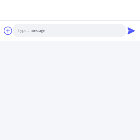
Photo
Video Call
Audio Call