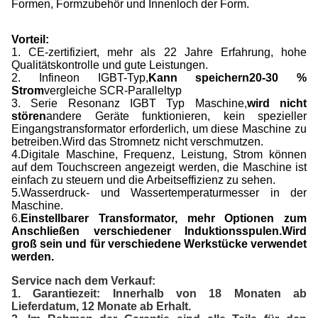
Formen, Formzubehör und Innenloch der Form.
Vorteil:
1. CE-zertifiziert, mehr als 22 Jahre Erfahrung, hohe
Qualitätskontrolle und gute Leistungen.
2. Infineon IGBT-Typ,
Kann speichern
2
0-
3
0 %
Strom
vergleiche SCR-Paralleltyp
3. Serie Resonanz IGBT Typ Maschine,
wird nicht
stören
andere Geräte funktionieren, kein spezieller
Eingangstransformator erforderlich, um diese Maschine zu
betreiben.Wird das Stromnetz nicht verschmutzen.
4.Digitale Maschine, Frequenz, Leistung, Strom können
auf dem Touchscreen angezeigt werden, die Maschine ist
einfach zu steuern und die Arbeitseffizienz zu sehen.
5.
Wasserdruck- und Wassertemperaturmesser in der
Maschine.
6.
Einstellbarer Transformator, mehr Optionen zum
Anschließen verschiedener Induktionsspulen.Wird
groß sein und für verschiedene Werkstücke verwendet
werden.
Service nach dem Verkauf:
1. Garantiezeit: Innerhalb von 18 Monaten ab
Lieferdatum, 12 Monate ab Erhalt.