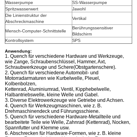
Wasserpumpe
SS-Wasserpumpe
Spritzwasserwert
Jawohl
Die Linienstruktur der
Vertikal
Abschreckmaschine
Berührungssensitiver
Mensch-Computer-Schnittstelle
Bildschirm
Kontrollsystem
SPS
Anwendung:
1. Quench für verschiedene Hardware und Werkzeuge,
wie Zange, Schraubenschlüssel, Hammer, Axt,
Schraubwerkzeuge und Schere
(Obstgartenschere).
2. Quench für verschiedene Automobil- und
Motorradarmaturen wie Kurbelwelle, Pleuel,
Kolbenbolzen,
Kettenrad, Aluminiumrad, Ventil, Kipphebelwelle,
Halbantriebswelle, kleine Welle und Gabel.
3. Diverse Elektrowerkzeuge wie Getriebe und Achsen.
4. Quench für Werkzeugmaschinen, wie z. B.
Drehmaschinendeck und Führungsschiene.
5. Quench für verschiedene Hardware-Metallteile und
bearbeitete Teile wie Welle, Zahnrad (Kettenrad), Nocken,
Spannfutter und Klemme usw.
6. Abschrecken für Hardware-Formen, wie z. B. kleine