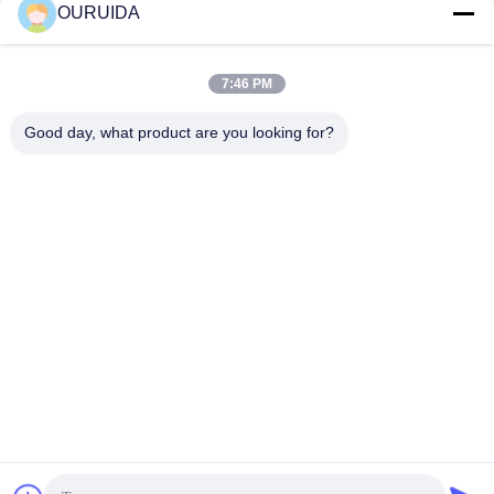
OURUIDA
Schneller Kontakt
7:46 PM
Good day, what product are you looking for?
Anschrift
528225, No 7, B Area Shishan Town (Industrial Park),
Nanhai District, Foshan City, Guangdong Province, China.
Telefone
86-757-85518440-+86-13549425605
E-Mail
Joannabao@ordheater.com
Datenschutzrichtlinie
|
Sitemap
| China gut Qualität
Industrielle Induktionsheizmaschine Lieferant. Copyright ©