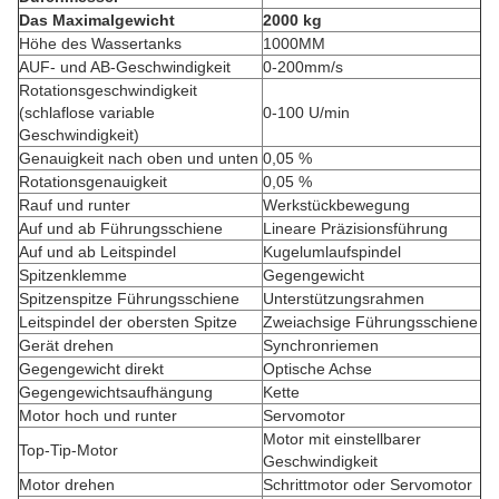
Das Maximalgewicht
2000 kg
Höhe des Wassertanks
1000MM
AUF- und AB-Geschwindigkeit
0-200mm/s
Rotationsgeschwindigkeit
(schlaflose variable
0-100 U/min
Geschwindigkeit)
Genauigkeit nach oben und unten
0,05 %
Rotationsgenauigkeit
0,05 %
Rauf und runter
Werkstückbewegung
Auf und ab Führungsschiene
Lineare Präzisionsführung
Auf und ab Leitspindel
Kugelumlaufspindel
Spitzenklemme
Gegengewicht
Spitzenspitze Führungsschiene
Unterstützungsrahmen
Leitspindel der obersten Spitze
Zweiachsige Führungsschiene
Gerät drehen
Synchronriemen
Gegengewicht direkt
Optische Achse
Gegengewichtsaufhängung
Kette
Motor hoch und runter
Servomotor
Motor mit einstellbarer
Top-Tip-Motor
Geschwindigkeit
Motor drehen
Schrittmotor oder Servomotor