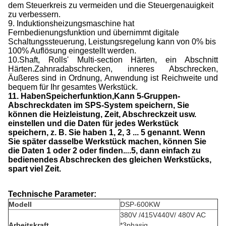
dem Steuerkreis zu vermeiden und die Steuergenauigkeit
zu verbessern.
9. Induktionsheizungsmaschine hat
Fernbedienungsfunktion und übernimmt digitale
Schaltungssteuerung, Leistungsregelung kann von 0% bis
100% Auflösung eingestellt werden.
10.Shaft, Rolls' Multi-section Härten, ein Abschnitt
Härten.Zahnradabschrecken, inneres Abschrecken,
Äußeres sind in Ordnung, Anwendung ist Reichweite und
bequem für Ihr gesamtes Werkstück.
11. Haben
Speicherfunktion,
Kann 5-Gruppen-
Abschreckdaten im SPS-System speichern, Sie
können die Heizleistung, Zeit, Abschreckzeit usw.
einstellen und die Daten für jedes Werkstück
speichern, z. B. Sie haben 1, 2, 3 ... 5 genannt. Wenn
Sie später dasselbe Werkstück machen, können Sie
die Daten 1 oder 2 oder finden.
.5, dann einfach zu
..
bedienendes Abschrecken des gleichen Werkstücks,
spart viel Zeit.
Technische Parameter:
Modell
DSP-600KW
380V /415V440V/ 480V AC
Arbeitskraft
*3phasig