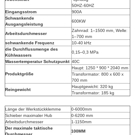
50HZ-60HZ
Eingangsstrom
900A
Schwankende
600KW
Ausgangsleistung
Zahnrad: 1–1500 mm, Welle:
Arbeitsdurchmesser
1–700 mm
schwankende Frequenz
10-40 kHz
die Durchflussmenge des
0,15–0,3 MPa
Kühlwassers
Wassertemperatur Schutzpunkt
40C
Haupt: 1250 * 900 * 2040 mm
Produktgröße
Transformator: 800 x 600 x
700 mm
Hauptgewicht: 320 kg
Reingewicht
Transformator: 185 kg
Länge der Werkstückklemme
0-6000mm
Schieber maximaler Hub
0-6200 mm
Arbeitsdurchmesser
1-1150mm
Der maximale taktische
100MM
Durchmesser