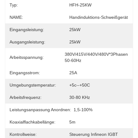
Typ:
HFH-25KW
NAME:
Handinduktions-Schweißgerät
Eingangsleistung:
25kW
Ausgangsleistung:
25kW
380V/415V/440V/480V*3Phasen 
Arbeitsspannung:
50-60Hz
Eingangsstrom:
25A
Umgebungstemperatur:
+5c--+50C
Arbeitsfrequenz:
30-80 KHz
Leistungsanpassung Anordnen:
1,5-100%
Koaxialflachkabellänge:
5m
Kontrollweise:
Steuerung Infineon IGBT