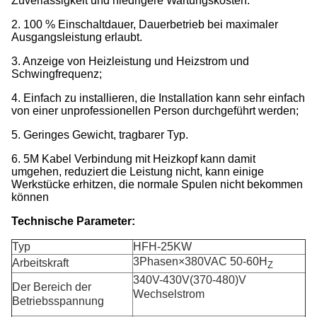
Zuverlässigkeit und niedrigere Wartungskosten.
2. 100 % Einschaltdauer, Dauerbetrieb bei maximaler
Ausgangsleistung erlaubt.
3. Anzeige von Heizleistung und Heizstrom und
Schwingfrequenz;
4. Einfach zu installieren, die Installation kann sehr einfach
von einer unprofessionellen Person durchgeführt werden;
5. Geringes Gewicht, tragbarer Typ.
6. 5M Kabel Verbindung mit Heizkopf kann damit
umgehen, reduziert die Leistung nicht, kann einige
Werkstücke erhitzen, die normale Spulen nicht bekommen
können
Technische Parameter:
Typ
HFH-25KW
3Phasen×380VAC 50-60H
Arbeitskraft
Z
340V-430V(370-480)V
Der Bereich der
Wechselstrom
Betriebsspannung