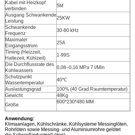
Kabel mit Heizkopf
5M
verbinden
Ausgang Schwankende
25KW
Leistung
Schwankende
30-80 kHz
Frequenz
Maximaler
25A
Eingangsstrom
Timing (Heizzeit,
1-99S
Haltezeit, Kühlzeit)
Die Durchflussrate des
0,08–0,16 MPa 7 l/Min
Kühlwassers
Schutzpunkt
40℃
Wassertemperatur
Auslastungsgrad
100% (40 Grad Raumtemperatur)
Gewicht
48Kg
600*230*480 MM
Größe
Anwendung:
Klimaanlagen, Kühlschränke, Kühlsysteme Messinglöten,
Rohrlöten sowie Messing- und Aluminiumrohre gelötet
die Schweißindustrie
(Löten)