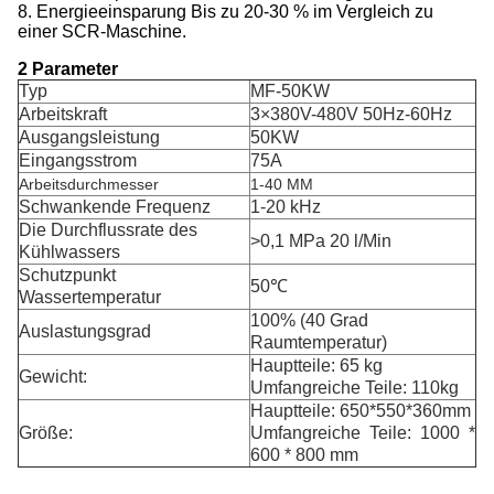
8. Energieeinsparung Bis zu 20-30 % im Vergleich zu
einer SCR-Maschine.
2 Parameter
Typ
MF-50KW
Arbeitskraft
3×380V-480V 50Hz-60Hz
Ausgangsleistung
50KW
Eingangsstrom
75A
Arbeitsdurchmesser
1-40 MM
Schwankende Frequenz
1-20 kHz
Die Durchflussrate des
>0,1 MPa 20 l/Min
Kühlwassers
Schutzpunkt
50℃
Wassertemperatur
100% (40 Grad
Auslastungsgrad
Raumtemperatur)
Hauptteile: 65 kg
Gewicht:
Umfangreiche Teile: 110kg
Hauptteile: 650*550*360mm
Größe:
Umfangreiche Teile: 1000 *
600 * 800 mm