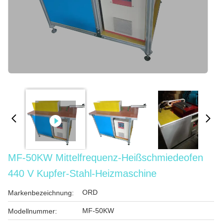
MF-50KW Mittelfrequenz-Heißschmiedeofen
440 V Kupfer-Stahl-Heizmaschine
ORD
Markenbezeichnung:
MF-50KW
Modellnummer: