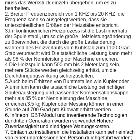
muss das Werkstück einzeln übergeben, um es zu
bearbeiten.
2. Breiter Frequenzbereich von 1 KHZ bis 20 KHZ, die
Frequenz kann so ausgelegt werden, dass sie
unterschiedlichen Größen der Heizstäbe entspricht.
3.
Im kontinuierlichen Heizprozess ist die Last innerhalb
der Spule stabil, um so die große Heizleistungsänderung
zu überwinden, die durch die große Laständerung
während des Heizverlaufs vom Kühlstab zum 1100-Grad-
Stab verursacht wird.Die tatsächliche Leistung kann mehr
als 98 % der Nennleistung der Maschine erreichen.
4.
Die Heizspule kann 500 mm bis 2 Meter lang sein,
mehrere Stücke werden gleichzeitig erhitzt, um die
Durchdringungswirkung sicherzustellen.
5.
Auch beim Erhitzen von Buntmetallen wie Kupfer oder
Aluminium kann die tatsächliche Leistung bei richtiger
Spulenauslegung und passender Kompensationskappe
mehr als 85 % der Nennleistung der Maschine
erreichen.3,5 kg Kupfer oder Messing können in einer
Stunde auf 700 Grad pro Kilowatt erhitzt werden.
6. Infineon IGBT-Modul und invertierende Technologien
der dritten Generation wurden verwendet;Höhere
Zuverlässigkeit und niedrigere Wartungskosten.
7. Einfach zu installieren, die Installation kann sehr einfach
von einer unprofessionellen Person durchgeführt werden;