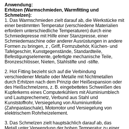
Anwendung:
Erhitzen (Warmschmieden, Warmfitting und
Schmelzen):
1. Das Warmschmieden zielt darauf ab, die Werkstücke mit
einer bestimmten Temperatur (verschiedene Materialien
erfordern unterschiedliche Temperaturen) durch eine
Schmiedepresse mit Hilfe einer Stanzpresse, einer
Schmiedemaschine oder anderer Ausrüstungen in andere
Formen zu bringen, z , Griff, Formzubehör, Küchen- und
Tafelgeschirr, Kunstgegenstände, Standardteile,
Befestigungselemente, gefertigte mechanische Teile,
Bronzeschlösser, Nieten, Stahlstifte und -stifte.
2. Hot Fitting bezieht sich auf die Verbindung
verschiedener Metalle oder Metalle mit Nichtmetallen
durch Erhitzen nach dem Prinzip der Heißexpansion oder
des Heißschmelzens, z. B. eingebettetes Schweißen des
Kupferkerns eines Computerkühlers mit Aluminiumblech
und Lautsprechernetz, Verbund aus Stahl und
Kunststoffrohr, Versiegelung von Aluminiumfolie
(Zahnpastaschale), Motorrotor und Versiegelung von
elektrischem Rohrheizelement.
3. Das Schmelzen zielt hauptsächlich darauf ab, das
Metall unter Verwendung der hohen Temperatur zu einer