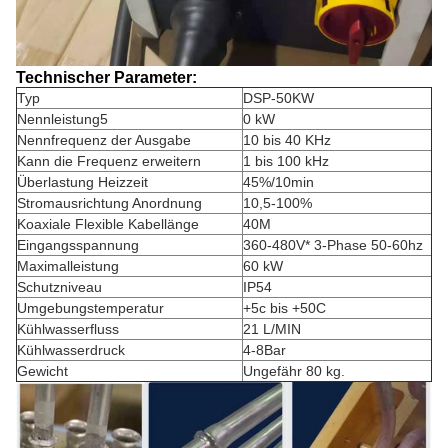
Technischer Parameter:
Typ
DSP-50KW
Nennleistung5
0 kW
Nennfrequenz der Ausgabe
10 bis 40 KHz
Kann die Frequenz erweitern
1 bis 100 kHz
Überlastung Heizzeit
45%/10min
Stromausrichtung Anordnung
10,5-100%
Koaxiale Flexible Kabellänge
40M
Eingangsspannung
360-480V* 3-Phase 50-60hz
Maximalleistung
60 kW
Schutzniveau
IP54
Umgebungstemperatur
+5c bis +50C
Kühlwasserfluss
21 L/MIN
Kühlwasserdruck
4-8Bar
Gewicht
Ungefähr 80 kg.