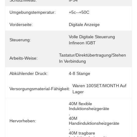
Schutzniveau:
IP54
Umgebungstemperatur:
+5c--+50C
Vorderseite:
Digitale Anzeige
Volle Digitale Steuerung 
Steuerung:
Infineon IGBT
Tastatur/Direktübertragung/stehen 
Arbeits-Weise:
In Verbindung
Abkühlender Druck:
4-8 Stange
Waren 100SET/MONTH Auf 
Versorgungsmaterial-Fähigkeit:
Lager
40M flexible 
Induktionsheizgeräte
, 
40M 
Hervorheben:
Handinduktionsheizgeräte
, 
40M tragbare 