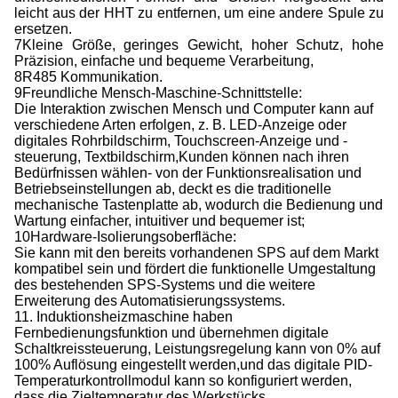
leicht aus der HHT zu entfernen, um eine andere Spule zu
ersetzen.
7Kleine Größe, geringes Gewicht, hoher Schutz, hohe
Präzision, einfache und bequeme Verarbeitung,
8R485 Kommunikation.
9Freundliche Mensch-Maschine-Schnittstelle:
Die Interaktion zwischen Mensch und Computer kann auf
verschiedene Arten erfolgen, z. B. LED-Anzeige oder
digitales Rohrbildschirm, Touchscreen-Anzeige und -
steuerung, Textbildschirm,Kunden können nach ihren
Bedürfnissen wählen- von der Funktionsrealisation und
Betriebseinstellungen ab, deckt es die traditionelle
mechanische Tastenplatte ab, wodurch die Bedienung und
Wartung einfacher, intuitiver und bequemer ist;
10Hardware-Isolierungsoberfläche:
Sie kann mit den bereits vorhandenen SPS auf dem Markt
kompatibel sein und fördert die funktionelle Umgestaltung
des bestehenden SPS-Systems und die weitere
Erweiterung des Automatisierungssystems.
11. Induktionsheizmaschine haben
Fernbedienungsfunktion und übernehmen digitale
Schaltkreissteuerung, Leistungsregelung kann von 0% auf
100% Auflösung eingestellt werden,und das digitale PID-
Temperaturkontrollmodul kann so konfiguriert werden,
dass die Zieltemperatur des Werkstücks